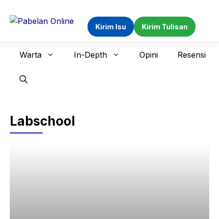
Langsung
ke
Kirim Isu
Kirim Tulisan
isi
Warta
In-Depth
Opini
Resensi
Labschool