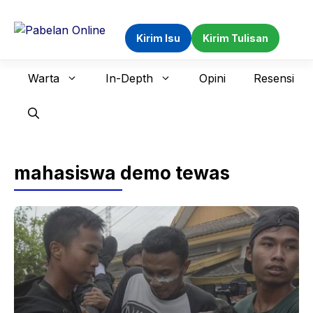
Langsung
ke
Kirim Isu
Kirim Tulisan
isi
Warta
In-Depth
Opini
Resensi
mahasiswa demo tewas