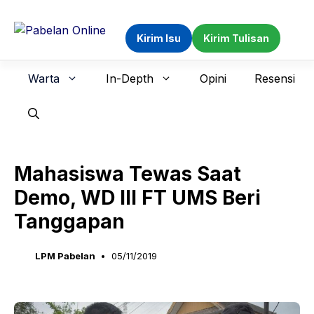
Langsung
ke
Kirim Isu
Kirim Tulisan
isi
Warta
In-Depth
Opini
Resensi
Mahasiswa Tewas Saat
Demo, WD III FT UMS Beri
Tanggapan
LPM Pabelan
05/11/2019