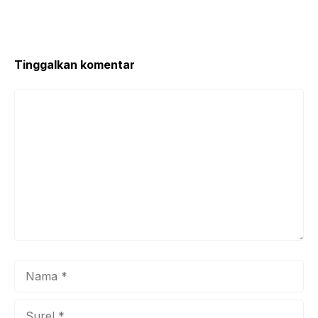
o
p
k
Tinggalkan komentar
Komentar
Nama
Surel