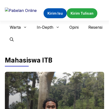
Langsung
ke
Kirim Isu
Kirim Tulisan
isi
Warta
In-Depth
Opini
Resensi
Mahasiswa ITB