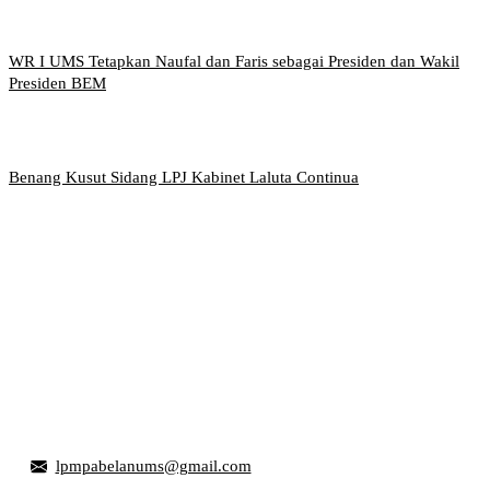
WR I UMS Tetapkan Naufal dan Faris sebagai Presiden dan Wakil
Presiden BEM
Benang Kusut Sidang LPJ Kabinet Laluta Continua
Griya Mahasiswa, Universitas Muhammadiyah Surakarta
Jl. Ahmad Yani, Tromol Pos 1 Pabelan, Kec. Kartasura,
Kabupaten Sukoharjo, Jawa Tengah 57169
lpmpabelanums@gmail.com