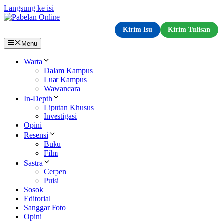
Langsung ke isi
Kirim Isu
Kirim Tulisan
Menu
Warta
Dalam Kampus
Luar Kampus
Wawancara
In-Depth
Liputan Khusus
Investigasi
Opini
Resensi
Buku
Film
Sastra
Cerpen
Puisi
Sosok
Editorial
Sanggar Foto
Opini