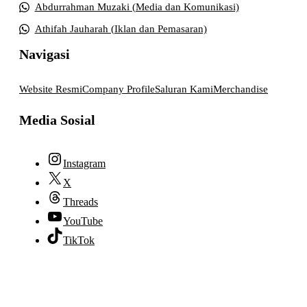
Abdurrahman Muzaki (Media dan Komunikasi)
Athifah Jauharah (Iklan dan Pemasaran)
Navigasi
Website Resmi
Company Profile
Saluran Kami
Merchandise
Media Sosial
Instagram
X
Threads
YouTube
TikTok
© 2026 lpmpabelan.com