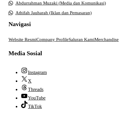
Abdurrahman Muzaki (Media dan Komunikasi)
Athifah Jauharah (Iklan dan Pemasaran)
Navigasi
Website Resmi
Company Profile
Saluran Kami
Merchandise
Media Sosial
Instagram
X
Threads
YouTube
TikTok
© 2026 lpmpabelan.com