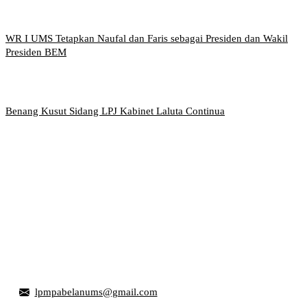
WR I UMS Tetapkan Naufal dan Faris sebagai Presiden dan Wakil
Presiden BEM
Benang Kusut Sidang LPJ Kabinet Laluta Continua
Griya Mahasiswa, Universitas Muhammadiyah Surakarta
Jl. Ahmad Yani, Tromol Pos 1 Pabelan, Kec. Kartasura,
Kabupaten Sukoharjo, Jawa Tengah 57169
lpmpabelanums@gmail.com