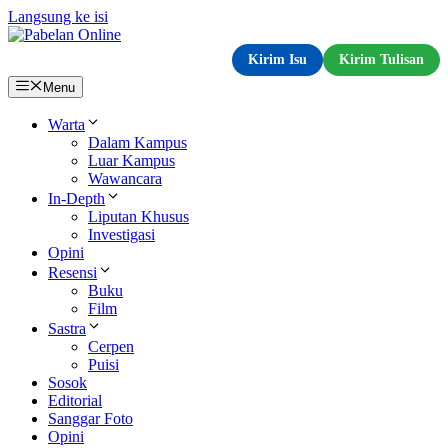
Langsung ke isi
Kirim Isu
Kirim Tulisan
Menu
Warta
Dalam Kampus
Luar Kampus
Wawancara
In-Depth
Liputan Khusus
Investigasi
Opini
Resensi
Buku
Film
Sastra
Cerpen
Puisi
Sosok
Editorial
Sanggar Foto
Opini