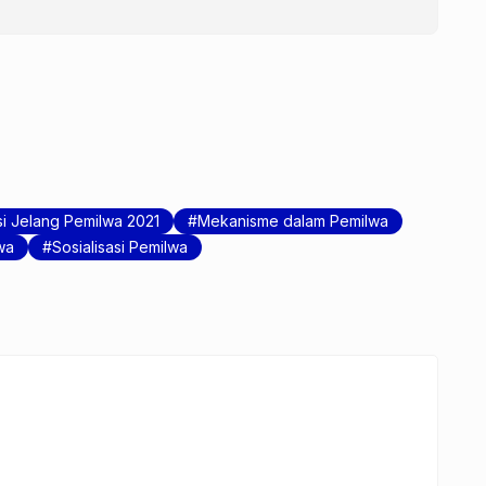
i Jelang Pemilwa 2021
Mekanisme dalam Pemilwa
wa
Sosialisasi Pemilwa