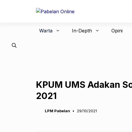
Langsung
ke
isi
Warta
In-Depth
Opini
KPUM UMS Adakan Sosi
2021
LPM Pabelan
29/10/2021