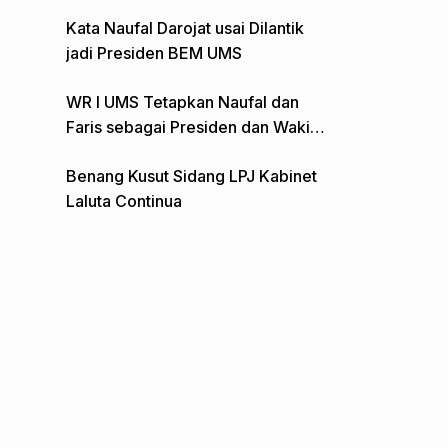
Gelar Aksi Depan Monumen Pers
Kata Naufal Darojat usai Dilantik
jadi Presiden BEM UMS
WR I UMS Tetapkan Naufal dan
Faris sebagai Presiden dan Wakil
Presiden BEM
Benang Kusut Sidang LPJ Kabinet
Laluta Continua