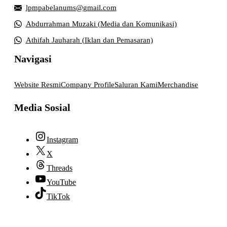
lpmpabelanums@gmail.com
Abdurrahman Muzaki (Media dan Komunikasi)
Athifah Jauharah (Iklan dan Pemasaran)
Navigasi
Website Resmi
Company Profile
Saluran Kami
Merchandise
Media Sosial
Instagram
X
Threads
YouTube
TikTok