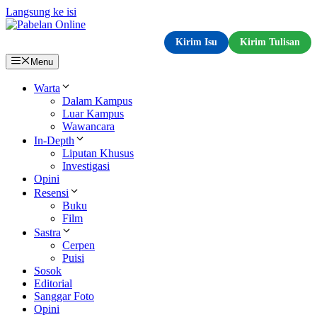
Langsung ke isi
Kirim Isu
Kirim Tulisan
Menu
Warta
Dalam Kampus
Luar Kampus
Wawancara
In-Depth
Liputan Khusus
Investigasi
Opini
Resensi
Buku
Film
Sastra
Cerpen
Puisi
Sosok
Editorial
Sanggar Foto
Opini