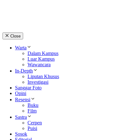
© 2026 lpmpabelan.com
Close
Warta
Dalam Kampus
Luar Kampus
Wawancara
In-Depth
Liputan Khusus
Investigasi
Sanggar Foto
Opini
Resensi
Buku
Film
Sastra
Cerpen
Puisi
Sosok
Editorial