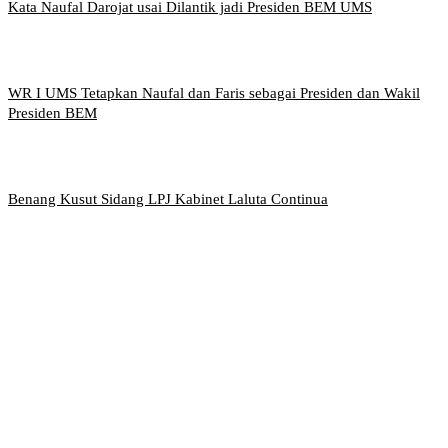
Kata Naufal Darojat usai Dilantik jadi Presiden BEM UMS
WR I UMS Tetapkan Naufal dan Faris sebagai Presiden dan Wakil
Presiden BEM
Benang Kusut Sidang LPJ Kabinet Laluta Continua
Griya Mahasiswa, Universitas Muhammadiyah Surakarta
Jl. Ahmad Yani, Tromol Pos 1 Pabelan, Kec. Kartasura,
Kabupaten Sukoharjo, Jawa Tengah 57169