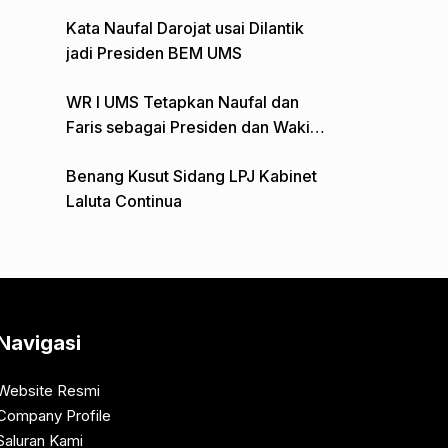
Gelar Aksi Depan Monumen Pers
Kata Naufal Darojat usai Dilantik
jadi Presiden BEM UMS
WR I UMS Tetapkan Naufal dan
Faris sebagai Presiden dan Wakil
Presiden BEM
Benang Kusut Sidang LPJ Kabinet
Laluta Continua
Navigasi
Website Resmi
Company Profile
Saluran Kami