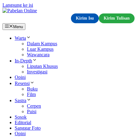
Langsung ke isi
Kirim Isu
Kirim Tulisan
Menu
Warta
Dalam Kampus
Luar Kampus
Wawancara
In-Depth
Liputan Khusus
Investigasi
Opini
Resensi
Buku
Film
Sastra
Cerpen
Puisi
Sosok
Editorial
Sanggar Foto
Opini