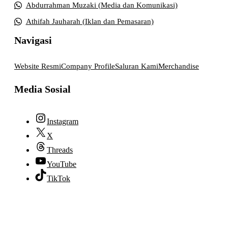
Abdurrahman Muzaki (Media dan Komunikasi)
Athifah Jauharah (Iklan dan Pemasaran)
Navigasi
Website Resmi
Company Profile
Saluran Kami
Merchandise
Media Sosial
Instagram
X
Threads
YouTube
TikTok
© 2026 lpmpabelan.com