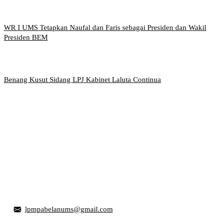
WR I UMS Tetapkan Naufal dan Faris sebagai Presiden dan Wakil
Presiden BEM
Benang Kusut Sidang LPJ Kabinet Laluta Continua
Griya Mahasiswa, Universitas Muhammadiyah Surakarta
Jl. Ahmad Yani, Tromol Pos 1 Pabelan, Kec. Kartasura,
Kabupaten Sukoharjo, Jawa Tengah 57169
lpmpabelanums@gmail.com