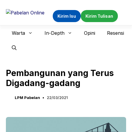
Langsung
ke
Kirim Isu
Kirim Tulisan
isi
Warta
In-Depth
Opini
Resensi
Pembangunan yang Terus
Digadang-gadang
LPM Pabelan
22/03/2021