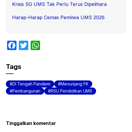
Krisis SG UMS Tak Perlu Terus Dipelihara
Harap-Harap Cemas Pemilwa UMS 2026
F
T
W
a
w
h
c
itt
at
Tags
e
er
s
b
A
DI Tengah Pandemi
Menunjang FK
o
p
Pembangunan
RSU Pendidikan UMS
o
p
k
Tinggalkan komentar