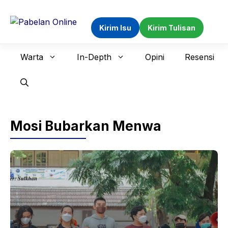
Langsung
ke
Kirim Isu
Kirim Tulisan
isi
Warta
In-Depth
Opini
Resensi
Mosi Bubarkan Menwa