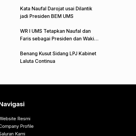
Gelar Aksi Depan Monumen Pers
Kata Naufal Darojat usai Dilantik
jadi Presiden BEM UMS
WR I UMS Tetapkan Naufal dan
Faris sebagai Presiden dan Wakil
Presiden BEM
Benang Kusut Sidang LPJ Kabinet
Laluta Continua
Navigasi
Website Resmi
Company Profile
Saluran Kami