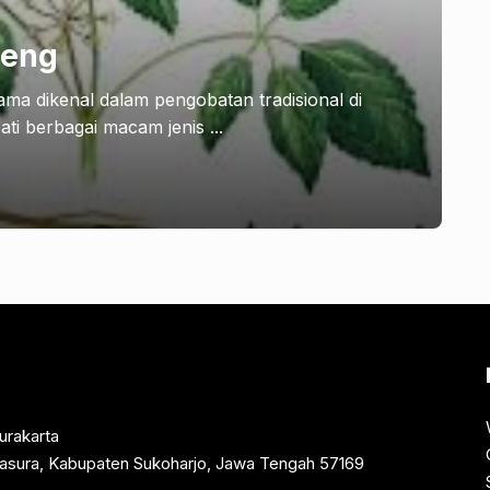
seng
ma dikenal dalam pengobatan tradisional di
i berbagai macam jenis ...
urakarta
rtasura, Kabupaten Sukoharjo, Jawa Tengah 57169