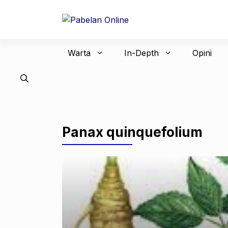
Langsung
ke
isi
Warta
In-Depth
Opini
Panax quinquefolium