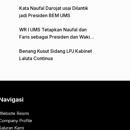
Gelar Aksi Depan Monumen Pers
Kata Naufal Darojat usai Dilantik
jadi Presiden BEM UMS
WR I UMS Tetapkan Naufal dan
Faris sebagai Presiden dan Wakil
Presiden BEM
Benang Kusut Sidang LPJ Kabinet
Laluta Continua
Navigasi
Website Resmi
Company Profile
Saluran Kami