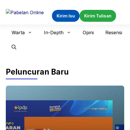
Langsung
ke
Kirim Isu
Kirim Tulisan
isi
Warta
In-Depth
Opini
Resensi
Peluncuran Baru