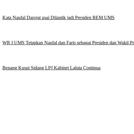
Kata Naufal Darojat usai Dilantik jadi Presiden BEM UMS
WR I UMS Tetapkan Naufal dan Faris sebagai Presiden dan Wakil 
Benang Kusut Sidang LPJ Kabinet Laluta Continua
Griya Mahasiswa, Universitas Muhammadiyah Surakarta
Jl. Ahmad Yani, Tromol Pos 1 Pabelan, Kec. Kartasura, Kabupaten S