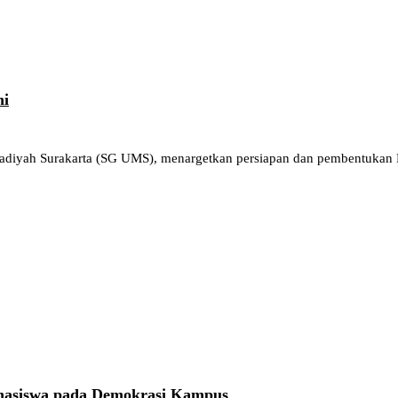
ni
adiyah Surakarta (SG UMS), menargetkan persiapan dan pembentukan
ahasiswa pada Demokrasi Kampus