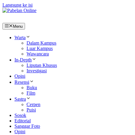
Langsung ke isi
Menu
Warta
Dalam Kampus
Luar Kampus
Wawancara
In-Depth
Liputan Khusus
Investigasi
Opini
Resensi
Buku
Film
Sastra
Cerpen
Puisi
Sosok
Editorial
Sanggar Foto
Opini