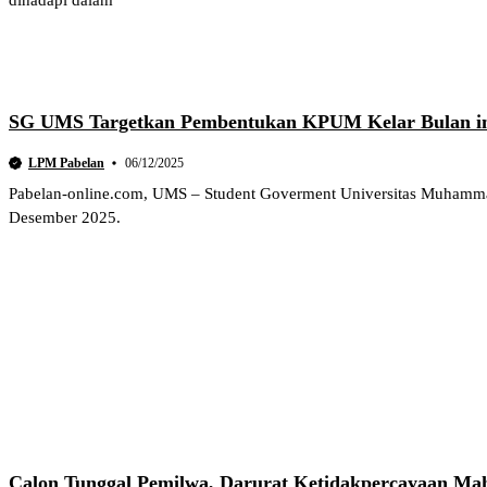
dihadapi dalam
SG UMS Targetkan Pembentukan KPUM Kelar Bulan i
LPM Pabelan
06/12/2025
Pabelan-online.com, UMS – Student Goverment Universitas Muhamm
Desember 2025.
Calon Tunggal Pemilwa, Darurat Ketidakpercayaan M