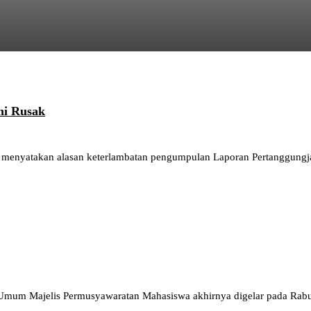
mi Rusak
nyatakan alasan keterlambatan pengumpulan Laporan Pertanggungjawab
g Umum Majelis Permusyawaratan Mahasiswa akhirnya digelar pada Rab