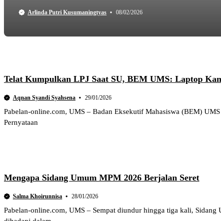
Arlinda Putri Kusumaningtyas
08/02/2026
Telat Kumpulkan LPJ Saat SU, BEM UMS: Laptop Ka
Aqnan Syandi Syahsena
29/01/2026
Pabelan-online.com, UMS – Badan Eksekutif Mahasiswa (BEM) UMS me
Pernyataan
Mengapa Sidang Umum MPM 2026 Berjalan Seret
Salma Khoirunnisa
28/01/2026
Pabelan-online.com, UMS – Sempat diundur hingga tiga kali, Sidan