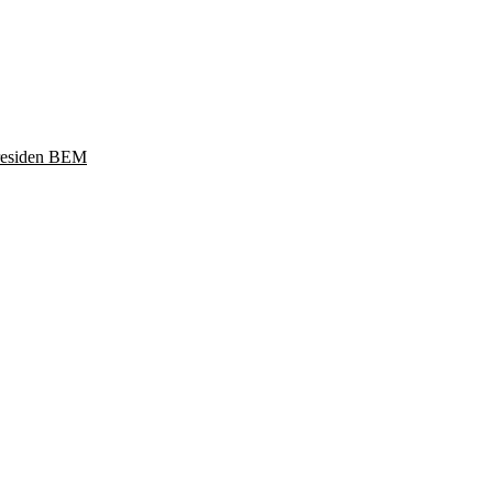
Presiden BEM
ukoharjo, Jawa Tengah 57169