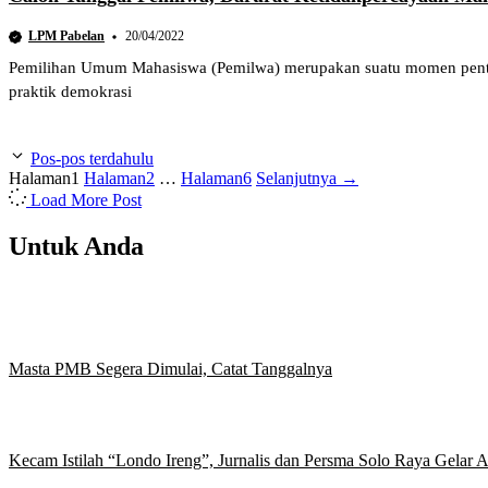
LPM Pabelan
20/04/2022
Pemilihan Umum Mahasiswa (Pemilwa) merupakan suatu momen penting
praktik demokrasi
Pos-pos terdahulu
Halaman
1
Halaman
2
…
Halaman
6
Selanjutnya
→
Load More Post
Untuk Anda
Masta PMB Segera Dimulai, Catat Tanggalnya
Kecam Istilah “Londo Ireng”, Jurnalis dan Persma Solo Raya Gelar