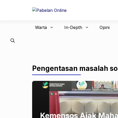
Langsung
ke
isi
Warta
In-Depth
Opini
Pengentasan masalah so
Kemensos Ajak Mahas