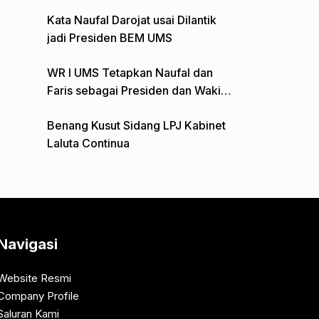
Gelar Aksi Depan Monumen Pers
Kata Naufal Darojat usai Dilantik
jadi Presiden BEM UMS
WR I UMS Tetapkan Naufal dan
Faris sebagai Presiden dan Wakil
Presiden BEM
Benang Kusut Sidang LPJ Kabinet
Laluta Continua
Navigasi
Website Resmi
Company Profile
Saluran Kami