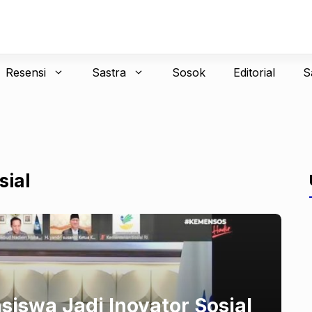
Resensi
Sastra
Sosok
Editorial
S
sial
iswa Jadi Inovator Sosial