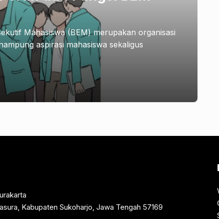
ekutif Mahasiswa (BEM) merupakan organisasi
nampung aspirasi mahasiswa sekaligus
urakarta
rtasura, Kabupaten Sukoharjo, Jawa Tengah 57169