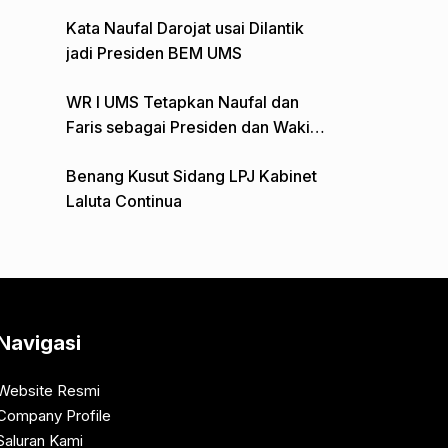
Gelar Aksi Depan Monumen Pers
Kata Naufal Darojat usai Dilantik
jadi Presiden BEM UMS
WR I UMS Tetapkan Naufal dan
Faris sebagai Presiden dan Wakil
Presiden BEM
Benang Kusut Sidang LPJ Kabinet
Laluta Continua
Navigasi
Website Resmi
Company Profile
Saluran Kami