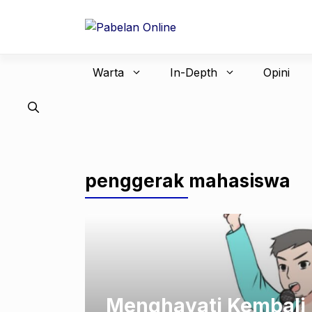
Langsung
ke
isi
Warta
In-Depth
Opini
penggerak mahasiswa
Menghayati Kembali 