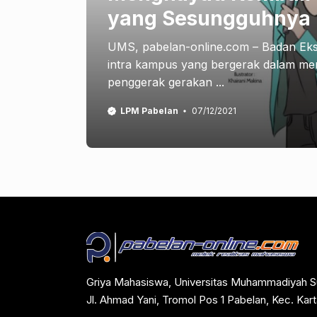
yang Sesungguhnya
UMS, pabelan-online.com – Badan Eks
intra kampus yang bergerak dalam me
penggerak gerakan ...
LPM Pabelan
07/12/2021
Griya Mahasiswa, Universitas Muhammadiyah S
Jl. Ahmad Yani, Tromol Pos 1 Pabelan, Kec. Ka