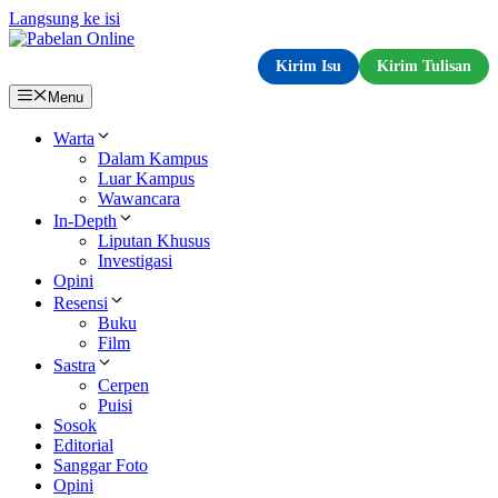
Langsung ke isi
Kirim Isu
Kirim Tulisan
Menu
Warta
Dalam Kampus
Luar Kampus
Wawancara
In-Depth
Liputan Khusus
Investigasi
Opini
Resensi
Buku
Film
Sastra
Cerpen
Puisi
Sosok
Editorial
Sanggar Foto
Opini