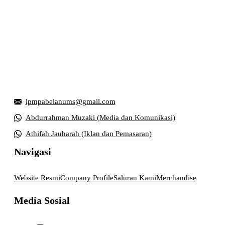
Griya Mahasiswa, Universitas Muhammadiyah Surakarta
Jl. Ahmad Yani, Tromol Pos 1 Pabelan, Kec. Kartasura,
Kabupaten Sukoharjo, Jawa Tengah 57169
lpmpabelanums@gmail.com
Abdurrahman Muzaki (Media dan Komunikasi)
Athifah Jauharah (Iklan dan Pemasaran)
Navigasi
Website Resmi
Company Profile
Saluran Kami
Merchandise
Media Sosial