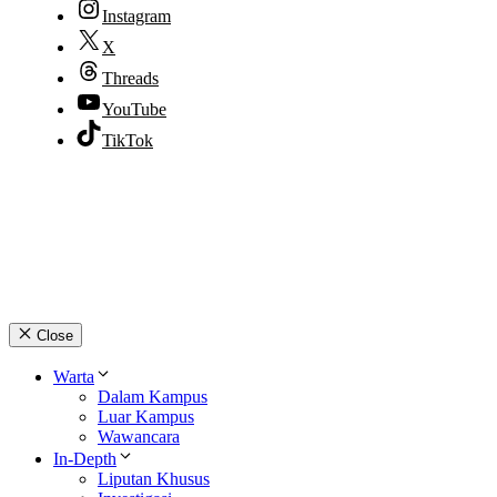
Instagram
X
Threads
YouTube
TikTok
© 2026 lpmpabelan.com
Close
Warta
Dalam Kampus
Luar Kampus
Wawancara
In-Depth
Liputan Khusus