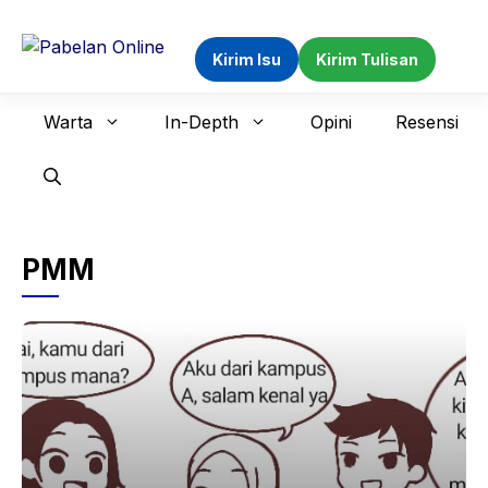
Langsung
ke
Kirim Isu
Kirim Tulisan
isi
Warta
In-Depth
Opini
Resensi
PMM