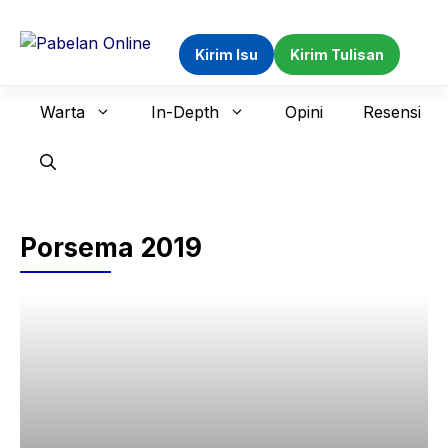
Langsung
ke
Kirim Isu
Kirim Tulisan
isi
Warta
In-Depth
Opini
Resensi
Porsema 2019