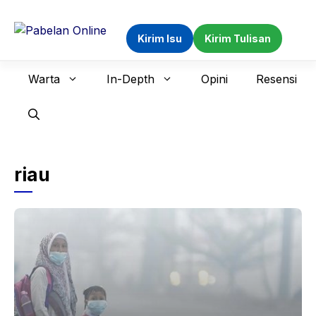
Langsung
ke
Kirim Isu
Kirim Tulisan
isi
Warta
In-Depth
Opini
Resensi
riau