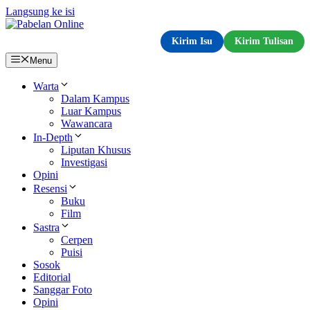
Langsung ke isi
Kirim Isu
Kirim Tulisan
Menu
Warta
Dalam Kampus
Luar Kampus
Wawancara
In-Depth
Liputan Khusus
Investigasi
Opini
Resensi
Buku
Film
Sastra
Cerpen
Puisi
Sosok
Editorial
Sanggar Foto
Opini