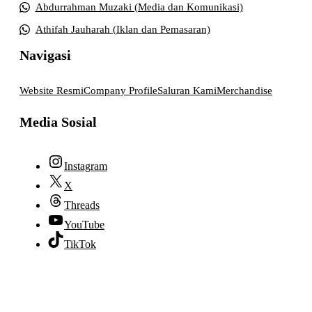
Abdurrahman Muzaki (Media dan Komunikasi)
Athifah Jauharah (Iklan dan Pemasaran)
Navigasi
Website Resmi
Company Profile
Saluran Kami
Merchandise
Media Sosial
Instagram
X
Threads
YouTube
TikTok
© 2026 lpmpabelan.com