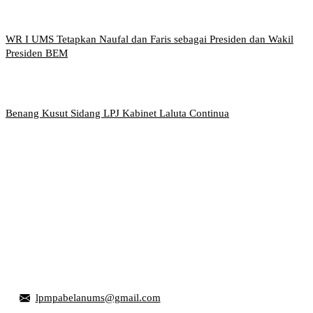
WR I UMS Tetapkan Naufal dan Faris sebagai Presiden dan Wakil
Presiden BEM
Benang Kusut Sidang LPJ Kabinet Laluta Continua
Griya Mahasiswa, Universitas Muhammadiyah Surakarta
Jl. Ahmad Yani, Tromol Pos 1 Pabelan, Kec. Kartasura,
Kabupaten Sukoharjo, Jawa Tengah 57169
lpmpabelanums@gmail.com