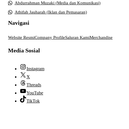
Abdurrahman Muzaki (Media dan Komunikasi)
Athifah Jauharah (Iklan dan Pemasaran)
Navigasi
Website Resmi
Company Profile
Saluran Kami
Merchandise
Media Sosial
Instagram
X
Threads
YouTube
TikTok
© 2026 lpmpabelan.com