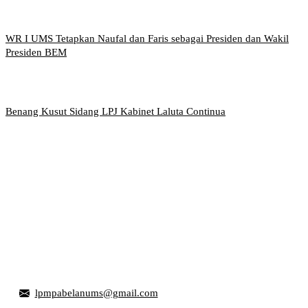
WR I UMS Tetapkan Naufal dan Faris sebagai Presiden dan Wakil
Presiden BEM
Benang Kusut Sidang LPJ Kabinet Laluta Continua
Griya Mahasiswa, Universitas Muhammadiyah Surakarta
Jl. Ahmad Yani, Tromol Pos 1 Pabelan, Kec. Kartasura,
Kabupaten Sukoharjo, Jawa Tengah 57169
lpmpabelanums@gmail.com