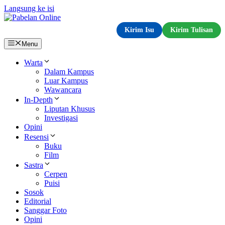
Langsung ke isi
Kirim Isu
Kirim Tulisan
Menu
Warta
Dalam Kampus
Luar Kampus
Wawancara
In-Depth
Liputan Khusus
Investigasi
Opini
Resensi
Buku
Film
Sastra
Cerpen
Puisi
Sosok
Editorial
Sanggar Foto
Opini