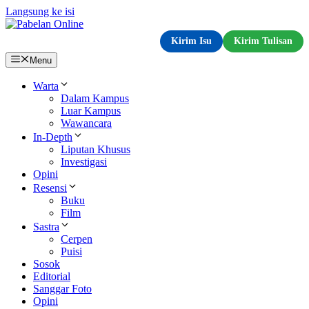
Langsung ke isi
Kirim Isu
Kirim Tulisan
Menu
Warta
Dalam Kampus
Luar Kampus
Wawancara
In-Depth
Liputan Khusus
Investigasi
Opini
Resensi
Buku
Film
Sastra
Cerpen
Puisi
Sosok
Editorial
Sanggar Foto
Opini