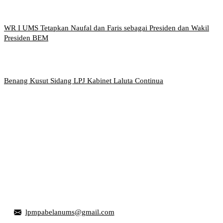
WR I UMS Tetapkan Naufal dan Faris sebagai Presiden dan Wakil
Presiden BEM
Benang Kusut Sidang LPJ Kabinet Laluta Continua
Griya Mahasiswa, Universitas Muhammadiyah Surakarta
Jl. Ahmad Yani, Tromol Pos 1 Pabelan, Kec. Kartasura,
Kabupaten Sukoharjo, Jawa Tengah 57169
lpmpabelanums@gmail.com