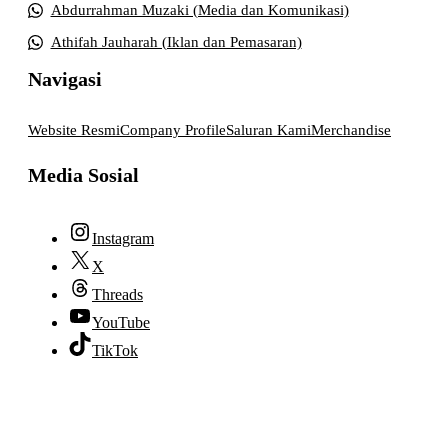
Abdurrahman Muzaki (Media dan Komunikasi)
Athifah Jauharah (Iklan dan Pemasaran)
Navigasi
Website Resmi
Company Profile
Saluran Kami
Merchandise
Media Sosial
Instagram
X
Threads
YouTube
TikTok
© 2026 lpmpabelan.com