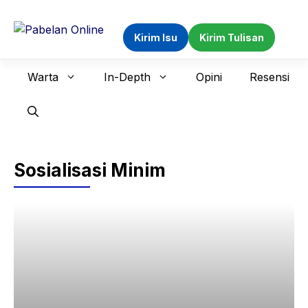
Langsung
ke
Kirim Isu
Kirim Tulisan
isi
Warta
In-Depth
Opini
Resensi
Sosialisasi Minim