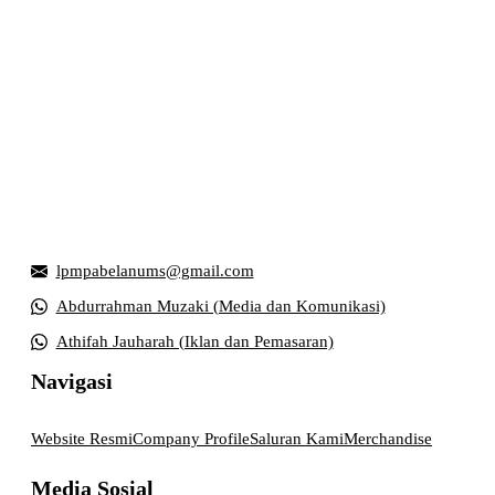
Griya Mahasiswa, Universitas Muhammadiyah Surakarta
Jl. Ahmad Yani, Tromol Pos 1 Pabelan, Kec. Kartasura,
Kabupaten Sukoharjo, Jawa Tengah 57169
lpmpabelanums@gmail.com
Abdurrahman Muzaki (Media dan Komunikasi)
Athifah Jauharah (Iklan dan Pemasaran)
Navigasi
Website Resmi
Company Profile
Saluran Kami
Merchandise
Media Sosial