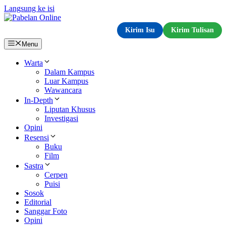
Langsung ke isi
Kirim Isu
Kirim Tulisan
Menu
Warta
Dalam Kampus
Luar Kampus
Wawancara
In-Depth
Liputan Khusus
Investigasi
Opini
Resensi
Buku
Film
Sastra
Cerpen
Puisi
Sosok
Editorial
Sanggar Foto
Opini