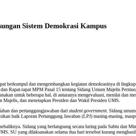
gsungan Sistem Demokrasi Kampus
pat berkumpul dan mengembangkan kegiatan demokrasinya di lingku
 dan Rapat-rapat MPM Pasal 15 tentang Sidang Umum Majelis Permu
ksanakan untuk beberapa hal, di antaranya mengevaluasi, menilai dan
Majelis, dan menetapkan Presiden dan Wakil Presiden UMS.
alahan dan pertanggungjawaban dari
student government
. Sidang umum 
ikan baik Laporan Pertanggung Jawaban (LPJ) masing-masing, maupu
aliknya. Sidang yang berlangsung secara luring pada Sabtu dan Min
S. SU yang dilaksanakan selama dua hari tersebut kurang menghasilk