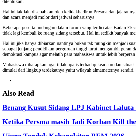
ditentukan.
Hal ini tak lain disebabkan oleh ketidakhadiran Presma dan jajarannya
dan acara menjadi molor dari jadwal seharusnya.
Beberapa peserta undangan dalam forum yang terdiri atas Badan Eks
tidak lagi kembali ke ruang sidang tersebut. Hal ini sedikit banyak 
Hal ini jika hanya dibiarkan nantinya bukan tak mungkin menjadi su
sebagai jenjang pendidikan perguruan tinggi turut mengambil peran 
demokrasi kampus agar melatih para mahasiswa untuk lebih berperan
Mahasiswa diharapkan agar tidak apatis terhadap keadaan dan situas
dimulai dari lingkup terdekatnya yaitu wilayah almamaternya sendiri.
Also Read
Benang Kusut Sidang LPJ Kabinet Laluta
Ketika Persma masih Jadi Korban Kill th
Ujung Tanduk Kebangkitan BEM 2026