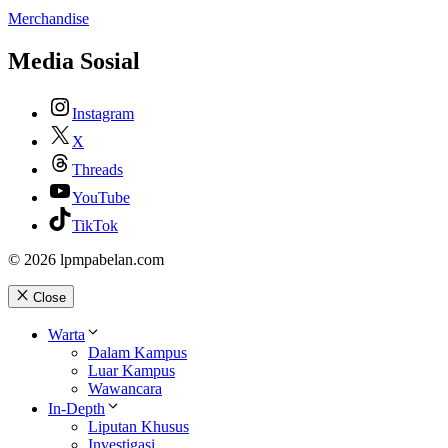
Merchandise
Media Sosial
Instagram
X
Threads
YouTube
TikTok
© 2026 lpmpabelan.com
Close
Warta
Dalam Kampus
Luar Kampus
Wawancara
In-Depth
Liputan Khusus
Investigasi