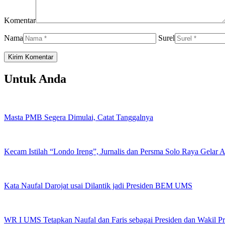
Komentar
Nama
Surel
Untuk Anda
Masta PMB Segera Dimulai, Catat Tanggalnya
Kecam Istilah “Londo Ireng”, Jurnalis dan Persma Solo Raya Gelar
Kata Naufal Darojat usai Dilantik jadi Presiden BEM UMS
WR I UMS Tetapkan Naufal dan Faris sebagai Presiden dan Wakil 