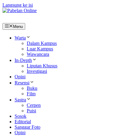
Langsung ke isi
Menu
Warta
Dalam Kampus
Luar Kampus
Wawancara
In-Depth
Liputan Khusus
Investigasi
Opini
Resensi
Buku
Film
Sastra
Cerpen
Puisi
Sosok
Editorial
Sanggar Foto
Opini