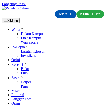
Langsung ke isi
Kirim Isu
Kirim Tulisan
Menu
Warta
Dalam Kampus
Luar Kampus
Wawancara
In-Depth
Liputan Khusus
Investigasi
Opini
Resensi
Buku
Film
Sastra
Cerpen
Puisi
Sosok
Editorial
Sanggar Foto
Opini