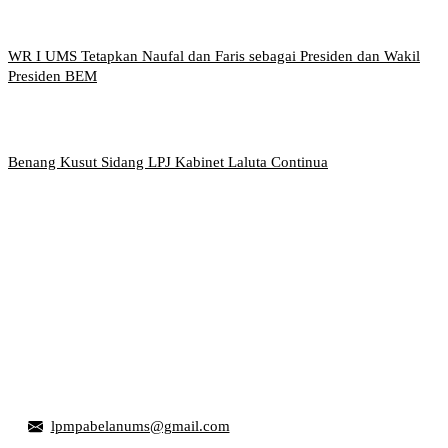
WR I UMS Tetapkan Naufal dan Faris sebagai Presiden dan Wakil
Presiden BEM
Benang Kusut Sidang LPJ Kabinet Laluta Continua
Griya Mahasiswa, Universitas Muhammadiyah Surakarta
Jl. Ahmad Yani, Tromol Pos 1 Pabelan, Kec. Kartasura,
Kabupaten Sukoharjo, Jawa Tengah 57169
lpmpabelanums@gmail.com