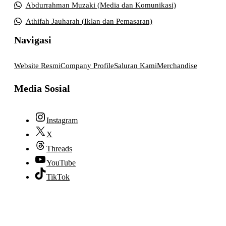
Abdurrahman Muzaki (Media dan Komunikasi)
Athifah Jauharah (Iklan dan Pemasaran)
Navigasi
Website Resmi
Company Profile
Saluran Kami
Merchandise
Media Sosial
Instagram
X
Threads
YouTube
TikTok
© 2026 lpmpabelan.com