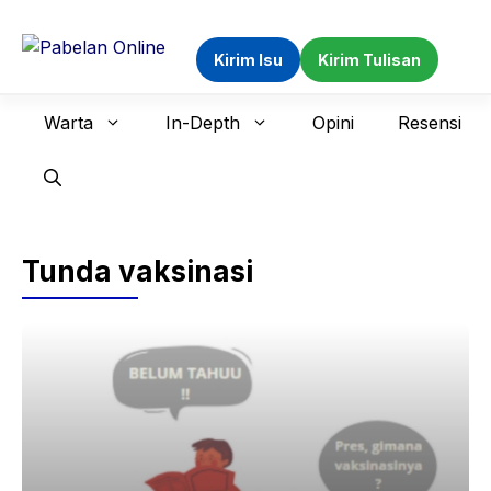
Langsung
ke
Kirim Isu
Kirim Tulisan
isi
Warta
In-Depth
Opini
Resensi
Tunda vaksinasi