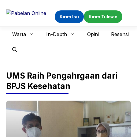
Langsung
ke
Kirim Isu
Kirim Tulisan
isi
Warta
In-Depth
Opini
Resensi
UMS Raih Pengahrgaan dari
BPJS Kesehatan