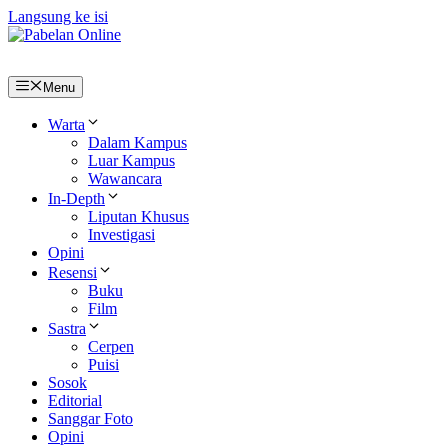
Langsung ke isi
Menu
Warta
Dalam Kampus
Luar Kampus
Wawancara
In-Depth
Liputan Khusus
Investigasi
Opini
Resensi
Buku
Film
Sastra
Cerpen
Puisi
Sosok
Editorial
Sanggar Foto
Opini