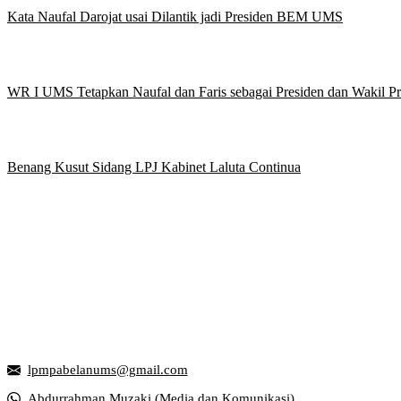
Kata Naufal Darojat usai Dilantik jadi Presiden BEM UMS
WR I UMS Tetapkan Naufal dan Faris sebagai Presiden dan Wakil 
Benang Kusut Sidang LPJ Kabinet Laluta Continua
Griya Mahasiswa, Universitas Muhammadiyah Surakarta
Jl. Ahmad Yani, Tromol Pos 1 Pabelan, Kec. Kartasura, Kabupaten S
lpmpabelanums@gmail.com
Abdurrahman Muzaki (Media dan Komunikasi)