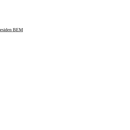
Presiden BEM
ukoharjo, Jawa Tengah 57169