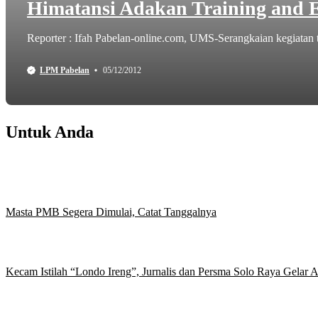
Himatansi Adakan Training and E
Reporter : Ifah Pabelan-online.com, UMS-Serangkaian kegiata
LPM Pabelan
05/12/2012
Untuk Anda
Masta PMB Segera Dimulai, Catat Tanggalnya
Kecam Istilah “Londo Ireng”, Jurnalis dan Persma Solo Raya Gelar