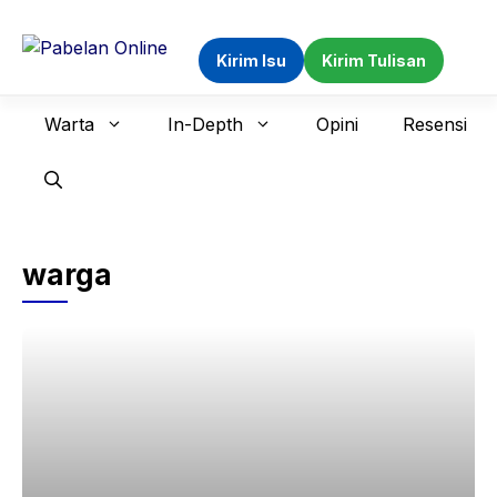
Langsung
ke
Kirim Isu
Kirim Tulisan
isi
Warta
In-Depth
Opini
Resensi
warga