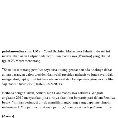
pabelan-online.com,
UMS –
Yusuf Bachtiar, Mahasiswa Tehnik Indu
st
ri in
i
menyatakan akan Golput pada pemilihan mahasiswa (Pemilwa) yang akan d
igelar 23 Maret mendatang.
“
Sosialisasi tentang pemilwa saya rasa kurang gencar dan ada tidaknya debat
antara pasangan calon presiden dan wakil presiden mahasiswa juga saya tidak
mengetahui, tapi golput ini baru niatan awal dan kedepannya gimana kita lihat
saja nanti,” tutur yusuf, Rabu (23/2/2011).
Berbeda dengan Yusuf, Asmar Falah Dani mahasiswa Fakultas Geografi
angkatan 2010 menyatakan jika dirinya akan ikut berpartisipasi dalam Pemilwa
besok. “ini kan berfungsi untuk memilih orang-orang yang dapat memimpin
mahasiswa UMS, jadi menurut saya penting,” terangnya pada
pabelan online
(Asrori)