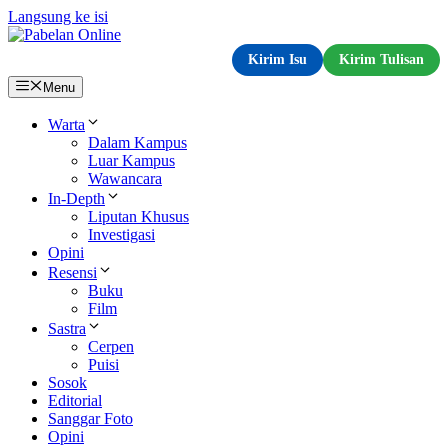
Langsung ke isi
Kirim Isu
Kirim Tulisan
Menu
Warta
Dalam Kampus
Luar Kampus
Wawancara
In-Depth
Liputan Khusus
Investigasi
Opini
Resensi
Buku
Film
Sastra
Cerpen
Puisi
Sosok
Editorial
Sanggar Foto
Opini