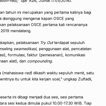
ation-red)
,” ujar Azis, Jumat (11/5/2018).
n tahun ini merupakan yang pertama kalinya bagi
ka disinggung mengenai kapan OSCE yang
kan pelaksanaan OSCE pertama kali rencananya
i 2019 mendatang.
gkapkan, pelaksanaan
Try Out
terdapat sepuluh
onseling
swamedikasi
, penggunaan alat, pencatatan
lasi), formulasi, faktur (pemesanan), komunikasi
naan alat), dan
compounding
.
ta (mahasiswa-
red
) dikasih waktu sepuluh menit, satu
tnya itu untuk kita kerjain soal,” ungkap Zulfadli,
peserta ini dibagi menjadi dua sesi, sesi pertama
ara sesi kedua dimulai pukul 10.00-17.30 WIB. Tiap