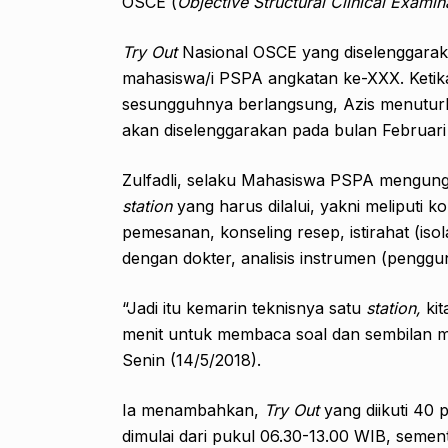
OSCE (
Objective Structural Clinical Examin
Try Out
Nasional OSCE yang diselenggaraka
mahasiswa/i PSPA angkatan ke-XXX. Keti
sesungguhnya berlangsung, Azis menutur
akan diselenggarakan pada bulan Februar
Zulfadli, selaku Mahasiswa PSPA mengun
station
yang harus dilalui, yakni meliputi k
pemesanan, konseling resep, istirahat (iso
dengan dokter, analisis instrumen (penggu
“Jadi itu kemarin teknisnya satu
station
,
ki
menit untuk membaca soal dan sembilan meni
Senin (14/5/2018).
Ia menambahkan,
Try Out
yang diikuti 40 
dimulai dari pukul 06.30-13.00 WIB, sement