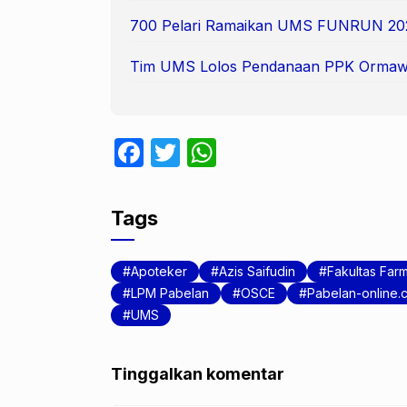
700 Pelari Ramaikan UMS FUNRUN 20
Tim UMS Lolos Pendanaan PPK Ormaw
F
T
W
a
w
h
c
itt
at
Tags
e
er
s
b
A
Apoteker
Azis Saifudin
Fakultas Farm
o
p
LPM Pabelan
OSCE
Pabelan-online.
UMS
o
p
k
Tinggalkan komentar