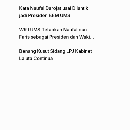
Gelar Aksi Depan Monumen Pers
Kata Naufal Darojat usai Dilantik
jadi Presiden BEM UMS
WR I UMS Tetapkan Naufal dan
Faris sebagai Presiden dan Wakil
Presiden BEM
Benang Kusut Sidang LPJ Kabinet
Laluta Continua