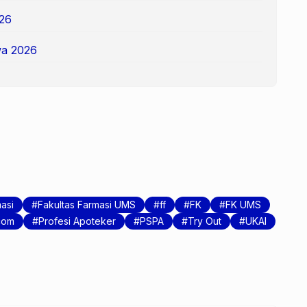
26
a 2026
asi
Fakultas Farmasi UMS
ff
FK
FK UMS
com
Profesi Apoteker
PSPA
Try Out
UKAI