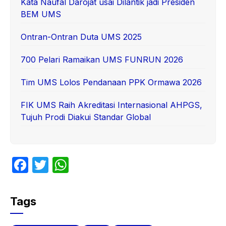
Kata Naufal Darojat usai Dilantik jadi Presiden
BEM UMS
Ontran-Ontran Duta UMS 2025
700 Pelari Ramaikan UMS FUNRUN 2026
Tim UMS Lolos Pendanaan PPK Ormawa 2026
FIK UMS Raih Akreditasi Internasional AHPGS,
Tujuh Prodi Diakui Standar Global
F
T
W
a
w
h
c
itt
at
Tags
e
er
s