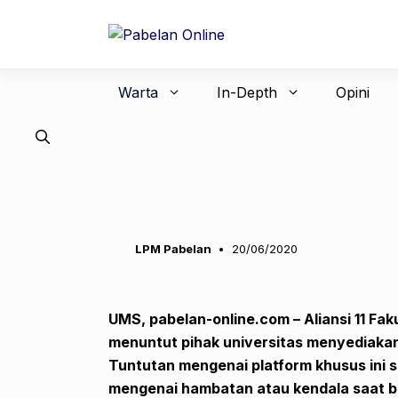
Langsung
ke
isi
Warta
In-Depth
Opini
LPM Pabelan
20/06/2020
UMS, pabelan-online.com – Aliansi 11 F
menuntut pihak universitas menyediaka
Tuntutan mengenai platform khusus ini s
mengenai hambatan atau kendala saat 