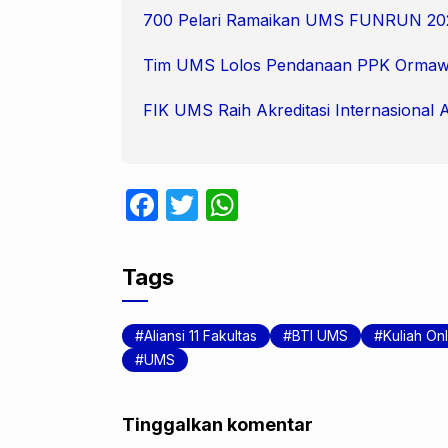
700 Pelari Ramaikan UMS FUNRUN 20
Tim UMS Lolos Pendanaan PPK Ormaw
FIK UMS Raih Akreditasi Internasional 
F
T
W
a
w
h
c
itt
at
Tags
e
er
s
b
A
Aliansi 11 Fakultas
BTI UMS
Kuliah On
o
p
UMS
o
p
k
Tinggalkan komentar