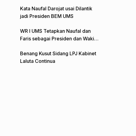
Gelar Aksi Depan Monumen Pers
Kata Naufal Darojat usai Dilantik
jadi Presiden BEM UMS
WR I UMS Tetapkan Naufal dan
Faris sebagai Presiden dan Wakil
Presiden BEM
Benang Kusut Sidang LPJ Kabinet
Laluta Continua