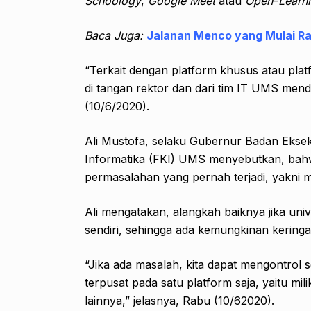
Schoology
,
Google
Meet
atau
Open
–
Learn
Baca Juga:
Jalanan Menco yang Mulai R
“Terkait dengan platform khusus atau pla
di tangan rektor dan dari tim IT UMS mend
(10/6/2020).
Ali Mustofa, selaku Gubernur Badan Ekse
Informatika (FKI) UMS menyebutkan, bahwa 
permasalahan yang pernah terjadi, yakni 
Ali mengatakan, alangkah baiknya jika uni
sendiri, sehingga ada kemungkinan kering
“Jika ada masalah, kita dapat mengontrol 
terpusat pada satu platform saja, yaitu m
lainnya,” jelasnya, Rabu (10/62020).