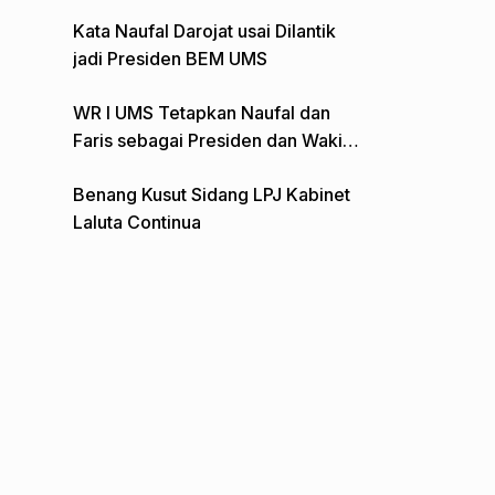
Gelar Aksi Depan Monumen Pers
Kata Naufal Darojat usai Dilantik
jadi Presiden BEM UMS
WR I UMS Tetapkan Naufal dan
Faris sebagai Presiden dan Wakil
Presiden BEM
Benang Kusut Sidang LPJ Kabinet
Laluta Continua