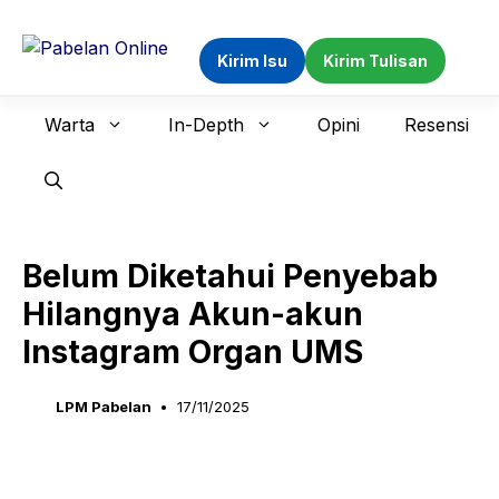
Langsung
ke
Kirim Isu
Kirim Tulisan
isi
Warta
In-Depth
Opini
Resensi
Belum Diketahui Penyebab
Hilangnya Akun-akun
Instagram Organ UMS
LPM Pabelan
17/11/2025