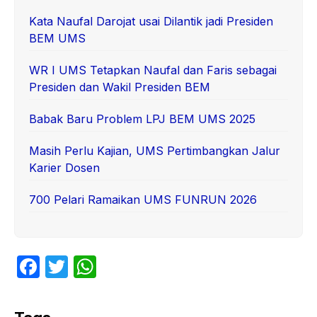
Kata Naufal Darojat usai Dilantik jadi Presiden
BEM UMS
WR I UMS Tetapkan Naufal dan Faris sebagai
Presiden dan Wakil Presiden BEM
Babak Baru Problem LPJ BEM UMS 2025
Masih Perlu Kajian, UMS Pertimbangkan Jalur
Karier Dosen
700 Pelari Ramaikan UMS FUNRUN 2026
F
T
W
a
w
h
c
itt
at