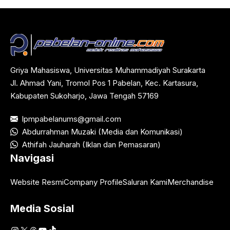
Griya Mahasiswa, Universitas Muhammadiyah Surakarta
Jl. Ahmad Yani, Tromol Pos 1 Pabelan, Kec. Kartasura,
Kabupaten Sukoharjo, Jawa Tengah 57169
lpmpabelanums@gmail.com
Abdurrahman Muzaki (Media dan Komunikasi)
Athifah Jauharah (Iklan dan Pemasaran)
Navigasi
Website Resmi
Company Profile
Saluran Kami
Merchandise
Media Sosial
Instagram
X
Threads
YouTube
TikTok