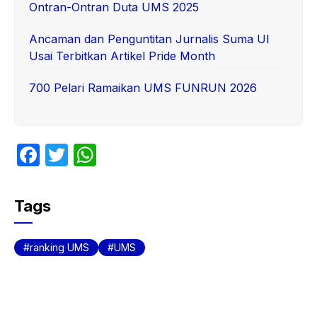
Ontran-Ontran Duta UMS 2025
Ancaman dan Penguntitan Jurnalis Suma UI
Usai Terbitkan Artikel Pride Month
700 Pelari Ramaikan UMS FUNRUN 2026
F
T
W
a
w
h
c
itt
at
Tags
e
er
s
b
A
ranking UMS
UMS
o
p
o
p
k