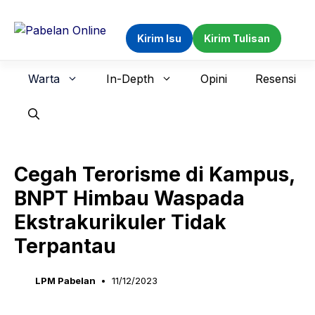
Langsung
ke
Kirim Isu
Kirim Tulisan
isi
Warta
In-Depth
Opini
Resensi
Cegah Terorisme di Kampus,
BNPT Himbau Waspada
Ekstrakurikuler Tidak
Terpantau
LPM Pabelan
11/12/2023