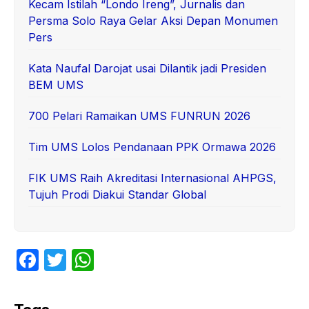
Kecam Istilah “Londo Ireng”, Jurnalis dan
Persma Solo Raya Gelar Aksi Depan Monumen
Pers
Kata Naufal Darojat usai Dilantik jadi Presiden
BEM UMS
700 Pelari Ramaikan UMS FUNRUN 2026
Tim UMS Lolos Pendanaan PPK Ormawa 2026
FIK UMS Raih Akreditasi Internasional AHPGS,
Tujuh Prodi Diakui Standar Global
F
T
W
a
w
h
c
itt
at