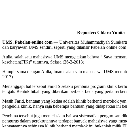
Reporter: Chlara Yunita
UMS, Pabelan-online.com —
Universitas Muhammadiyah Surakarta (
dan karyawan UMS sendiri, seperti yang dilansir Pabelan-online.com
Aulia, salah satu mahasiswa UMS mengatakan bahwa “ Saya memang ku
kesehatan(FIK)” tuturnya, Selasa (26-2-2013)
Hampir sama dengan Aulia, Imam salah satu mahasiswa UMS menuturkan
2013)
Menanggapi hal tersebut Farid S selaku pembina program klinik ber
tengah. Bentuk hibah yang diberikan berbeda-beda yang pertama ber
Masih Farid, bantuan yang kedua adalah klinik berhenti merokok yang 
pengelola klinik, hanya saja beberapa bantuan yang didapatkan ini 
Pembina tersebut juga menjelaskan bahwa sistematika pengurusan dik
pengurus dalam perekrutannya terdapat banyak mahasiswa yang mend
kenyataannya sehingga klinik berhenti merokok ini bukanlah milik F