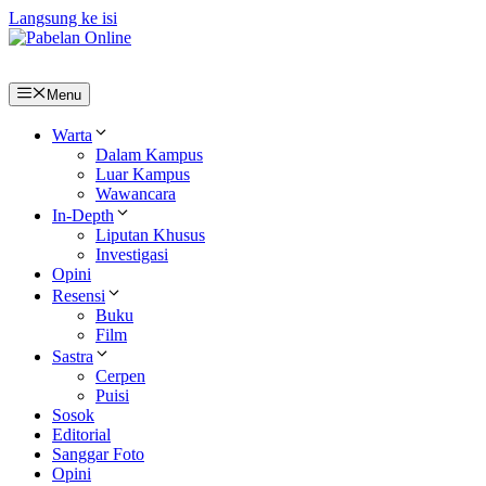
Langsung ke isi
Menu
Warta
Dalam Kampus
Luar Kampus
Wawancara
In-Depth
Liputan Khusus
Investigasi
Opini
Resensi
Buku
Film
Sastra
Cerpen
Puisi
Sosok
Editorial
Sanggar Foto
Opini