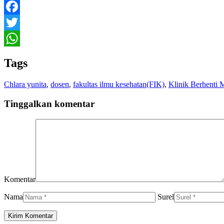
Facebook
Twitter
WhatsApp
Tags
Chlara yunita
,
dosen
,
fakultas ilmu kesehatan(FIK)
,
Klinik Berhenti
Tinggalkan komentar
Komentar
Nama
Surel