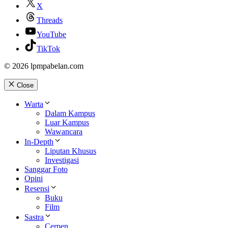
X
Threads
YouTube
TikTok
© 2026 lpmpabelan.com
Close
Warta
Dalam Kampus
Luar Kampus
Wawancara
In-Depth
Liputan Khusus
Investigasi
Sanggar Foto
Opini
Resensi
Buku
Film
Sastra
Cerpen