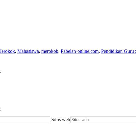
 Merokok
,
Mahasiswa
,
merokok
,
Pabelan-online.com
,
Pendidikan Guru
Situs web