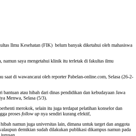
akultas Ilmu Kesehatan (FIK) belum banyak diketahui oleh mahasiswa
mun saya mengetahui klinik itu terletak di fakultas ilmu
 saat di wawancarai oleh reporter Pabelan-online.com, Selasa (26-2-
i bantuan atau hibah dari dinas pendidikan dan kebudayaan Jawa
iya Menwa, Selasa (5/3).
erhenti merokok, selain itu juga terdapat pelatihan konselor dan
ngga proses
follow up
nya sendiri kurang efektif,
ibah namun juga universitas lain, dimana untuk target dan anggota
 walaupun demikian sudah dilakukan publikasi dikampus namun pada
jurusan.