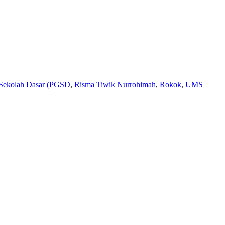
 Sekolah Dasar (PGSD
,
Risma Tiwik Nurrohimah
,
Rokok
,
UMS