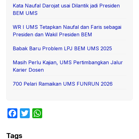
Kata Naufal Darojat usai Dilantik jadi Presiden
BEM UMS
WR I UMS Tetapkan Naufal dan Faris sebagai
Presiden dan Wakil Presiden BEM
Babak Baru Problem LPJ BEM UMS 2025
Masih Perlu Kajian, UMS Pertimbangkan Jalur
Karier Dosen
700 Pelari Ramaikan UMS FUNRUN 2026
F
T
W
a
w
h
c
itt
at
Tags