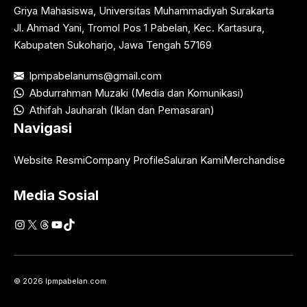
Griya Mahasiswa, Universitas Muhammadiyah Surakarta
Jl. Ahmad Yani, Tromol Pos 1 Pabelan, Kec. Kartasura,
Kabupaten Sukoharjo, Jawa Tengah 57169
lpmpabelanums@gmail.com
Abdurrahman Muzaki (Media dan Komunikasi)
Athifah Jauharah (Iklan dan Pemasaran)
Navigasi
Website Resmi
Company Profile
Saluran Kami
Merchandise
Media Sosial
Instagram
X
Threads
YouTube
TikTok
© 2026 lpmpabelan.com