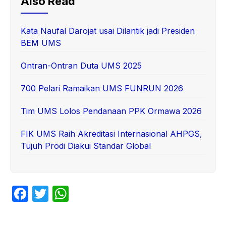
Also Read
Kata Naufal Darojat usai Dilantik jadi Presiden
BEM UMS
Ontran-Ontran Duta UMS 2025
700 Pelari Ramaikan UMS FUNRUN 2026
Tim UMS Lolos Pendanaan PPK Ormawa 2026
FIK UMS Raih Akreditasi Internasional AHPGS,
Tujuh Prodi Diakui Standar Global
F
T
W
a
w
h
c
itt
at