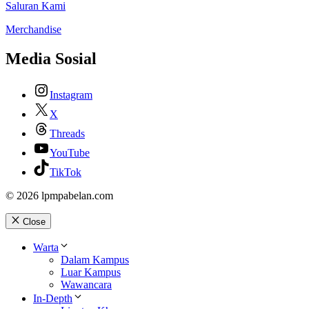
Saluran Kami
Merchandise
Media Sosial
Instagram
X
Threads
YouTube
TikTok
© 2026 lpmpabelan.com
Close
Warta
Dalam Kampus
Luar Kampus
Wawancara
In-Depth