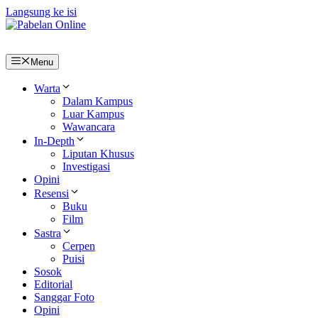
Langsung ke isi
Menu
Warta
Dalam Kampus
Luar Kampus
Wawancara
In-Depth
Liputan Khusus
Investigasi
Opini
Resensi
Buku
Film
Sastra
Cerpen
Puisi
Sosok
Editorial
Sanggar Foto
Opini