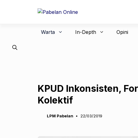
Langsung
ke
isi
Warta
In-Depth
Opini
KPUD Inkonsisten, Fo
Kolektif
LPM Pabelan
22/03/2019