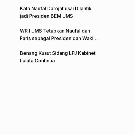
Gelar Aksi Depan Monumen Pers
Kata Naufal Darojat usai Dilantik
jadi Presiden BEM UMS
WR I UMS Tetapkan Naufal dan
Faris sebagai Presiden dan Wakil
Presiden BEM
Benang Kusut Sidang LPJ Kabinet
Laluta Continua