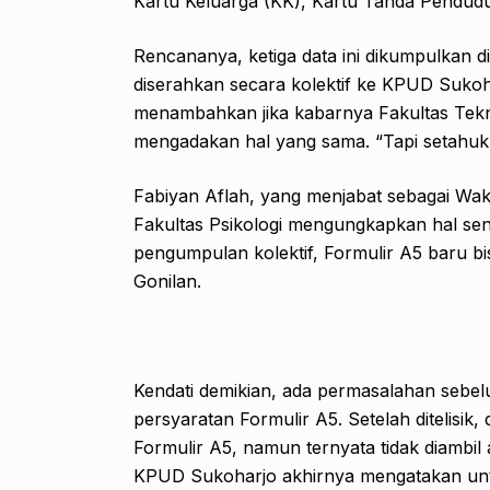
Kartu Keluarga (KK), Kartu Tanda Pendud
Rencananya, ketiga data ini dikumpulkan 
diserahkan secara kolektif ke KPUD Sukoharj
menambahkan jika kabarnya Fakultas Tekn
mengadakan hal yang sama. “Tapi setahuku
Fabiyan Aflah, yang menjabat sebagai Wakil
Fakultas Psikologi mengungkapkan hal sen
pengumpulan kolektif, Formulir A5 baru bi
Gonilan.
Kendati demikian, ada permasalahan se
persyaratan Formulir A5. Setelah ditelisi
Formulir A5, namun ternyata tidak diambil 
KPUD Sukoharjo akhirnya mengatakan untu