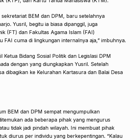
uk (KTP), dan Kartu Tanda Mahasiswa (KTM).
di sekretariat BEM dan DPM, baru setelahnya
o. Yusril, begitu ia biasa dipanggil, juga
ik (FT) dan Fakultas Agama Islam (FAI)
 FAI cuma di lingkungan internalnya aja,” imbuhnya.
 Ketua Bidang Sosial Politik dan Legislasi DPM
ada dengan yang diungkapkan Yusril. Setelah
sa dibagikan ke Kelurahan Kartasura dan Balai Desa
belum BEM dan DPM sempat mengumpulkan
k, ditemukan ada beberapa pihak yang mengurus
atau tidak jadi pindah wilayah. Ini membuat pihak
k diurus per individu yang berkepentingan. “Kalau