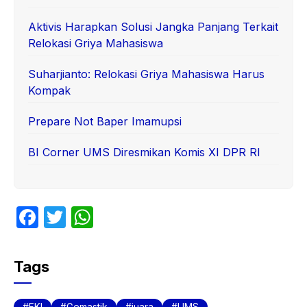
Aktivis Harapkan Solusi Jangka Panjang Terkait
Relokasi Griya Mahasiswa
Suharjianto: Relokasi Griya Mahasiswa Harus
Kompak
Prepare Not Baper Imamupsi
BI Corner UMS Diresmikan Komis XI DPR RI
F
T
W
a
w
h
c
itt
at
Tags
e
er
s
b
A
FKI
Gemastik
juara
UMS