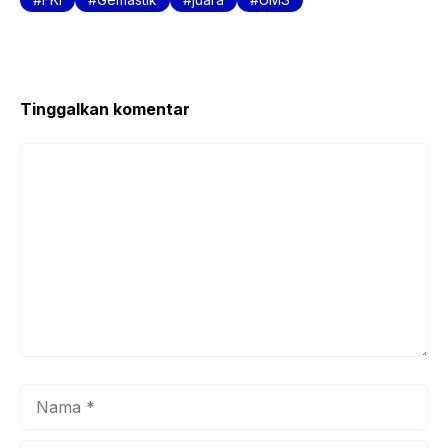
o
p
o
p
k
Tinggalkan komentar
Komentar
Nama