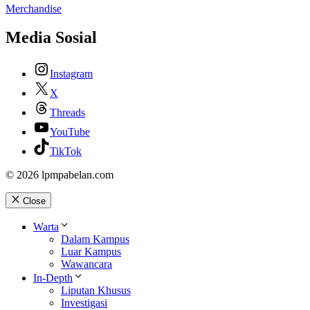
Merchandise
Media Sosial
Instagram
X
Threads
YouTube
TikTok
© 2026 lpmpabelan.com
Close
Warta
Dalam Kampus
Luar Kampus
Wawancara
In-Depth
Liputan Khusus
Investigasi