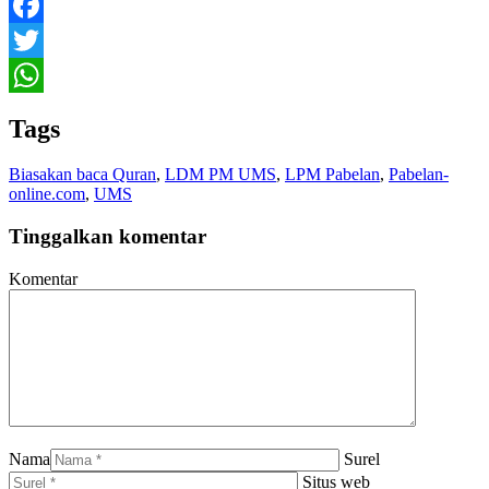
Facebook
Twitter
WhatsApp
Tags
Biasakan baca Quran
,
LDM PM UMS
,
LPM Pabelan
,
Pabelan-
online.com
,
UMS
Tinggalkan komentar
Komentar
Nama
Surel
Situs web