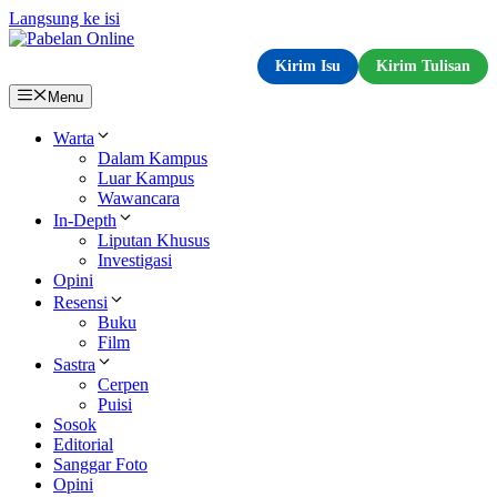
Langsung ke isi
Kirim Isu
Kirim Tulisan
Menu
Warta
Dalam Kampus
Luar Kampus
Wawancara
In-Depth
Liputan Khusus
Investigasi
Opini
Resensi
Buku
Film
Sastra
Cerpen
Puisi
Sosok
Editorial
Sanggar Foto
Opini